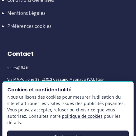
Conditions Générales
Mentions Légales
Préférences cookies
Contact
sales@ff4.it
Via M.V.Pollione 28, 21012 Cassano Magnago (VA), Italy
Cookies et confidentialité
Nous utilisons des cookies pour mesurer l'utilisation du
site et attribuer les visites issues des publicités payantes.
Vous pouvez accepter, refuser ou choisir ce que vous
autorisez. Consultez notre
politique de cookies
pour les
détails.
EN
IT
DE
NL
FR
ES