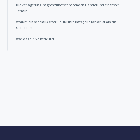
Die Verlagerung im grenzüberschreitenden Handel und ein fester
Termin
Warum ein spezialisierter 3PL für Ihre Kategorie besser ist als ein
Generalist
Was das für Sie bedeutet