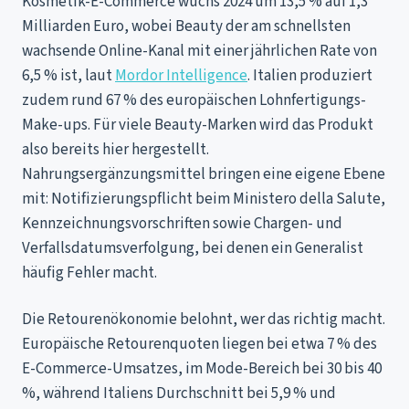
Kosmetik-E-Commerce wuchs 2024 um 13,5 % auf 1,3
Milliarden Euro, wobei Beauty der am schnellsten
wachsende Online-Kanal mit einer jährlichen Rate von
6,5 % ist, laut
Mordor Intelligence
. Italien produziert
zudem rund 67 % des europäischen Lohnfertigungs-
Make-ups. Für viele Beauty-Marken wird das Produkt
also bereits hier hergestellt.
Nahrungsergänzungsmittel bringen eine eigene Ebene
mit: Notifizierungspflicht beim Ministero della Salute,
Kennzeichnungsvorschriften sowie Chargen- und
Verfallsdatumsverfolgung, bei denen ein Generalist
häufig Fehler macht.
Die Retourenökonomie belohnt, wer das richtig macht.
Europäische Retourenquoten liegen bei etwa 7 % des
E-Commerce-Umsatzes, im Mode-Bereich bei 30 bis 40
%, während Italiens Durchschnitt bei 5,9 % und